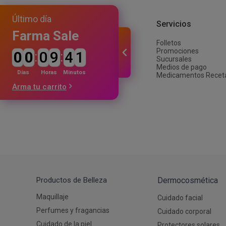
Autobronceante y Post Solar
Depiladoras
Jabones y Ducha
Coloraci
Fraganci
Estimula
Último día
Bebés y Niños
Ver todos los productos
Afeitado y Depilación
Institucional
Servicios
Ver todos los productos
Farma Sale
Folletos
Nuestra empresa
Promociones
0
0
:
0
9
:
4
1
Trabajá con nosotros
Sucursales
Proveedores
Medios de pago
Inversiones
Días
Horas
Minutos
Medicamentos Recet
Arma tu carrito
Productos de Belleza
Dermocosmética
Maquillaje
Cuidado facial
Perfumes y fragancias
Cuidado corporal
Cuidado de la piel
Protectores solares