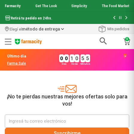
Farmacity
Get The Look
Simplicity
The Food Market
Hasta 6 cuo
Retirá tu pedido en 24hs.
método de entrega
Mis pedidos
Elegí el
0
Términos más buscados
Último día
0
0
:
1
0
:
5
5
1
.
aquafusion
Farma Sale
Días
Horas
Minutos
2
.
garnier toque seco crema facial
3
.
mela b3
4
.
mineral 89
5
.
anti acne
6
.
get the look
¡No te pierdas nuestras mejores ofertas solo para
7
.
loreal paris
vos!
8
.
protector solar
9
.
serum elvive
10
.
nyx
Suscribirme