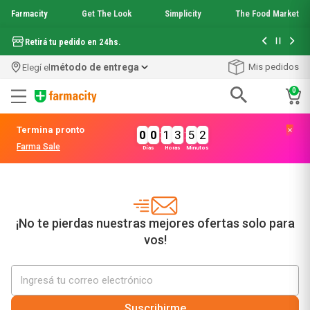
Farmacity
Get The Look
Simplicity
The Food Market
Hasta 6 cuo
Retirá tu pedido en 24hs.
método de entrega
Mis pedidos
Elegí el
0
Términos más buscados
Termina pronto
0
0
:
1
3
:
5
2
1
.
aquafusion
Farma Sale
Días
Horas
Minutos
2
.
garnier toque seco crema facial
3
.
mela b3
4
.
mineral 89
5
.
anti acne
6
.
get the look
¡No te pierdas nuestras mejores ofertas solo para
7
.
loreal paris
vos!
8
.
protector solar
9
.
serum elvive
10
.
nyx
Suscribirme