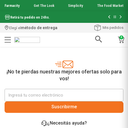
Farmacity
Get The Look
Simplicity
The Food Market
Hasta 6 cuo
Retirá tu pedido en 24hs.
método de entrega
Mis pedidos
Elegí el
0
Términos más buscados
1
.
aquafusion
2
.
garnier toque seco crema facial
3
.
mineral 89
¡No te pierdas nuestras mejores ofertas solo para
4
.
mela b3
vos!
5
.
anti acne
6
.
loreal paris
7
.
protector solar
8
.
nyx
Suscribirme
9
.
get the look
10
.
uv air
¿Necesitás ayuda?