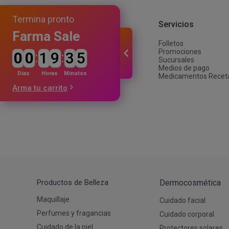
Autobronceante y Post Solar
Depiladoras
Jabones y Ducha
Coloraci
Fraganci
Estimula
Termina pronto
Bebés y Niños
Ver todos los productos
Afeitado y Depilación
Institucional
Servicios
Ver todos los productos
Farma Sale
Folletos
Nuestra empresa
Promociones
0
0
:
1
9
:
3
5
Trabajá con nosotros
Sucursales
Proveedores
Medios de pago
Inversiones
Días
Horas
Minutos
Medicamentos Recet
Arma tu carrito
Productos de Belleza
Dermocosmética
Maquillaje
Cuidado facial
Perfumes y fragancias
Cuidado corporal
Cuidado de la piel
Protectores solares