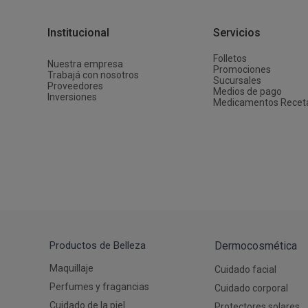
Depiladoras
Fragancias de Bebés y Niños
Estimuladores Sexuales
Coloraci
Segurida
Balanza
Accesori
Ver todos los productos
Ver tod
Almohadi
Deco Ho
Institucional
Servicios
Ver tod
Ver tod
Folletos
Nuestra empresa
Promociones
Trabajá con nosotros
Sucursales
Proveedores
Medios de pago
Inversiones
Medicamentos Recet
Productos de Belleza
Dermocosmética
Maquillaje
Cuidado facial
Perfumes y fragancias
Cuidado corporal
Cuidado de la piel
Protectores solares