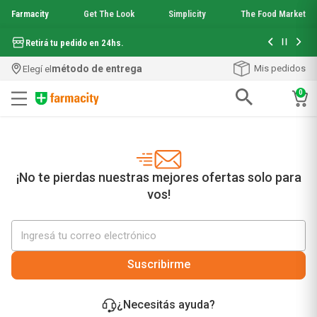
Farmacity
Get The Look
Simplicity
The Food Market
Hasta 6 cuo
Retirá tu pedido en 24hs.
método de entrega
Mis pedidos
Elegí el
0
Términos más buscados
1
.
aquafusion
2
.
garnier toque seco crema facial
3
.
mineral 89
¡No te pierdas nuestras mejores ofertas solo para
4
.
mela b3
vos!
5
.
anti acne
6
.
loreal paris
7
.
protector solar
8
.
get the look
Suscribirme
9
.
nyx
10
.
serum elvive
¿Necesitás ayuda?