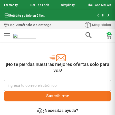
Farmacity
Get The Look
Simplicity
The Food Market
Hasta 6 cuo
Retirá tu pedido en 24hs.
método de entrega
Mis pedidos
Elegí el
0
Términos más buscados
1
.
aquafusion
2
.
garnier toque seco crema facial
3
.
mineral 89
¡No te pierdas nuestras mejores ofertas solo para
4
.
mela b3
vos!
5
.
anti acne
6
.
loreal paris
7
.
protector solar
8
.
get the look
Suscribirme
9
.
nyx
10
.
serum elvive
¿Necesitás ayuda?