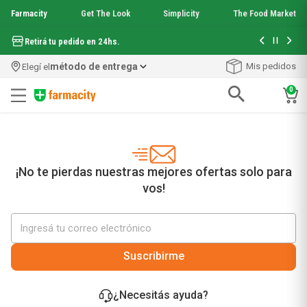
Farmacity
Get The Look
Simplicity
The Food Market
Hasta 6 cuo
Retirá tu pedido en 24hs.
método de entrega
Mis pedidos
Elegí el
0
Términos más buscados
1
.
aquafusion
2
.
garnier toque seco crema facial
3
.
mela b3
¡No te pierdas nuestras mejores ofertas solo para
4
.
mineral 89
vos!
5
.
anti acne
6
.
get the look
7
.
loreal paris
8
.
protector solar
Suscribirme
9
.
serum elvive
10
.
nyx
¿Necesitás ayuda?