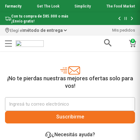
Farmacity
Get The Look
Simplicity
The Food Market
Con tu compra de $85.000 o más
¡Envío gratis!
método de entrega
Mis pedidos
Elegí el
0
Términos más buscados
1
.
aquafusion
2
.
garnier toque seco crema facial
3
.
mineral 89
¡No te pierdas nuestras mejores ofertas solo para
4
.
mela b3
vos!
5
.
anti acne
6
.
loreal paris
7
.
protector solar
8
.
get the look
Suscribirme
9
.
nyx
10
.
serum elvive
¿Necesitás ayuda?