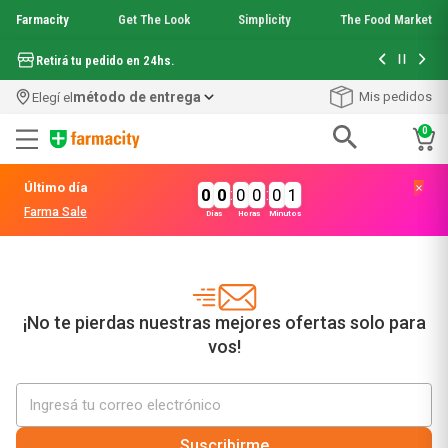
Farmacity
Get The Look
Simplicity
The Food Market
Hasta 6 cuo
Retirá tu pedido en 24hs.
método de entrega
Mis pedidos
Elegí el
0
Términos más buscados
Último día
0
0
:
0
0
:
0
1
1
.
aquafusion
Farma Sale
Días
Horas
Minutos
2
.
garnier toque seco crema facial
3
.
mela b3
4
.
mineral 89
5
.
anti acne
6
.
get the look
¡No te pierdas nuestras mejores ofertas solo para
7
.
loreal paris
vos!
8
.
protector solar
9
.
serum elvive
10
.
nyx
Suscribirme