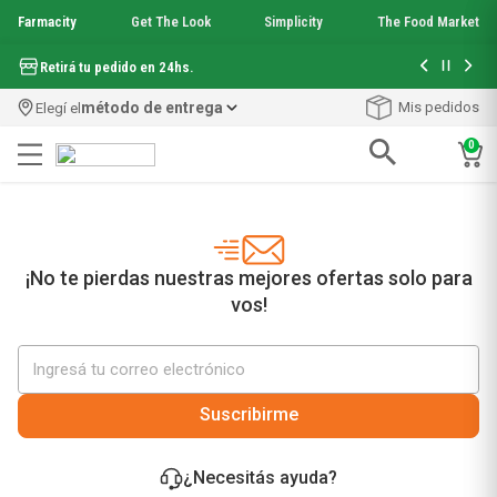
Farmacity
Get The Look
Simplicity
The Food Market
Hasta 6 cuo
Retirá tu pedido en 24hs.
método de entrega
Mis pedidos
Elegí el
0
Términos más buscados
1
.
aquafusion
2
.
garnier toque seco crema facial
3
.
mela b3
¡No te pierdas nuestras mejores ofertas solo para
4
.
mineral 89
vos!
5
.
anti acne
6
.
loreal paris
7
.
get the look
8
.
protector solar
Suscribirme
9
.
serum elvive
10
.
nyx
¿Necesitás ayuda?