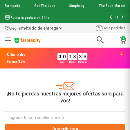
Farmacity
Get The Look
Simplicity
The Food Market
Hasta 6 cuo
Retirá tu pedido en 24hs.
método de entrega
Mis pedidos
Elegí el
0
Términos más buscados
Último día
0
0
:
0
8
:
3
3
1
.
aquafusion
Farma Sale
Días
Horas
Minutos
2
.
garnier toque seco crema facial
3
.
mela b3
4
.
mineral 89
5
.
anti acne
6
.
get the look
¡No te pierdas nuestras mejores ofertas solo para
7
.
loreal paris
vos!
8
.
protector solar
9
.
serum elvive
10
.
nyx
Suscribirme