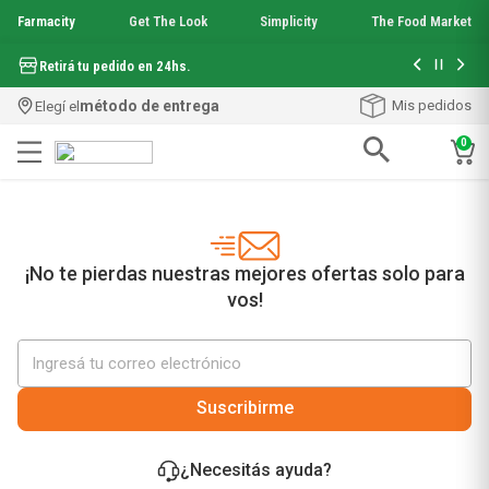
Farmacity
Get The Look
Simplicity
The Food Market
Hasta 6 cuo
Retirá tu pedido en 24hs.
método de entrega
Mis pedidos
Elegí el
0
Términos más buscados
1
.
aquafusion
2
.
garnier toque seco crema facial
3
.
mela b3
¡No te pierdas nuestras mejores ofertas solo para
4
.
mineral 89
vos!
5
.
anti acne
6
.
loreal paris
7
.
get the look
8
.
protector solar
Suscribirme
9
.
serum elvive
10
.
nyx
¿Necesitás ayuda?