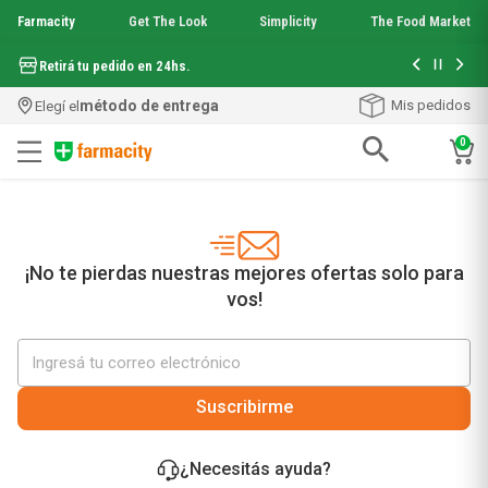
Farmacity
Get The Look
Simplicity
The Food Market
Hasta 6 cuo
Retirá tu pedido en 24hs.
método de entrega
Mis pedidos
Elegí el
0
Términos más buscados
1
.
aquafusion
2
.
garnier toque seco crema facial
3
.
mineral 89
¡No te pierdas nuestras mejores ofertas solo para
4
.
mela b3
vos!
5
.
anti acne
6
.
loreal paris
7
.
protector solar
8
.
get the look
Suscribirme
9
.
nyx
10
.
serum elvive
¿Necesitás ayuda?