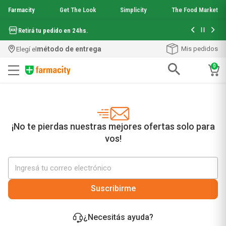
Farmacity
Get The Look
Simplicity
The Food Market
Hasta 6 cuo
Retirá tu pedido en 24hs.
método de entrega
Mis pedidos
Elegí el
0
Términos más buscados
1
.
aquafusion
2
.
garnier toque seco crema facial
3
.
mela b3
¡No te pierdas nuestras mejores ofertas solo para
4
.
mineral 89
vos!
5
.
anti acne
6
.
loreal paris
7
.
get the look
8
.
protector solar
Suscribirme
9
.
serum elvive
10
.
nyx
¿Necesitás ayuda?