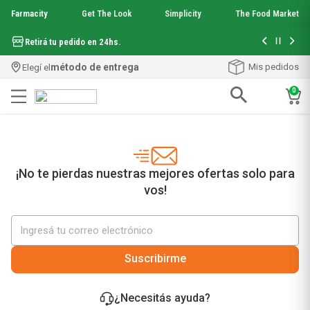
Farmacity
Get The Look
Simplicity
The Food Market
Hasta 6 cuo
Retirá tu pedido en 24hs.
método de entrega
Mis pedidos
Elegí el
0
Términos más buscados
1
.
aquafusion
2
.
garnier toque seco crema facial
3
.
mineral 89
¡No te pierdas nuestras mejores ofertas solo para
4
.
mela b3
vos!
5
.
anti acne
6
.
loreal paris
7
.
protector solar
8
.
get the look
Suscribirme
9
.
nyx
10
.
serum elvive
¿Necesitás ayuda?