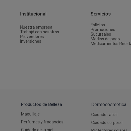
Depiladoras
Fragancias de Bebés y Niños
Estimuladores Sexuales
Coloraci
Segurida
Balanza
Accesori
Ver todos los productos
Ver tod
Almohadi
Deco Ho
Institucional
Servicios
Ver tod
Ver tod
Folletos
Nuestra empresa
Promociones
Trabajá con nosotros
Sucursales
Proveedores
Medios de pago
Inversiones
Medicamentos Recet
Productos de Belleza
Dermocosmética
Maquillaje
Cuidado facial
Perfumes y fragancias
Cuidado corporal
Cuidado de la piel
Protectores solares