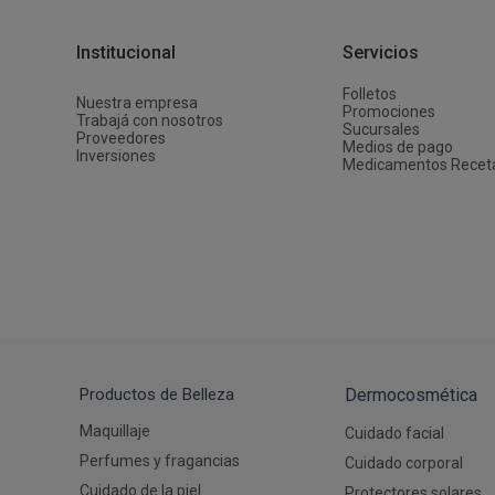
Depiladoras
Fragancias de Bebés y Niños
Estimuladores Sexuales
Coloraci
Segurida
Balanza
Accesori
Ver todos los productos
Ver tod
Almohadi
Deco Ho
Institucional
Servicios
Ver tod
Ver tod
Folletos
Nuestra empresa
Promociones
Trabajá con nosotros
Sucursales
Proveedores
Medios de pago
Inversiones
Medicamentos Recet
Productos de Belleza
Dermocosmética
Maquillaje
Cuidado facial
Perfumes y fragancias
Cuidado corporal
Cuidado de la piel
Protectores solares