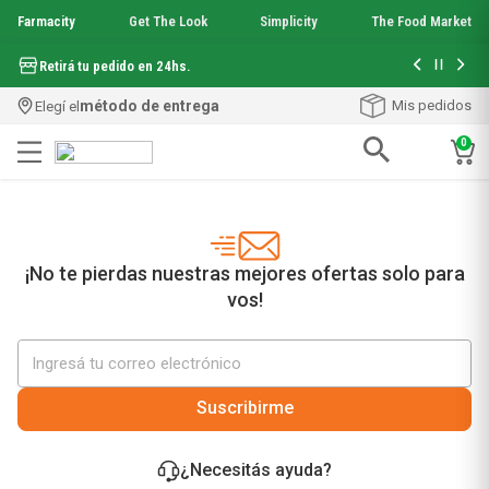
Farmacity
Get The Look
Simplicity
The Food Market
Hasta 6 cuo
Retirá tu pedido en 24hs.
método de entrega
Mis pedidos
Elegí el
0
Términos más buscados
1
.
aquafusion
2
.
garnier toque seco crema facial
3
.
mineral 89
¡No te pierdas nuestras mejores ofertas solo para
4
.
mela b3
vos!
5
.
anti acne
6
.
loreal paris
7
.
protector solar
8
.
get the look
Suscribirme
9
.
nyx
10
.
serum elvive
¿Necesitás ayuda?