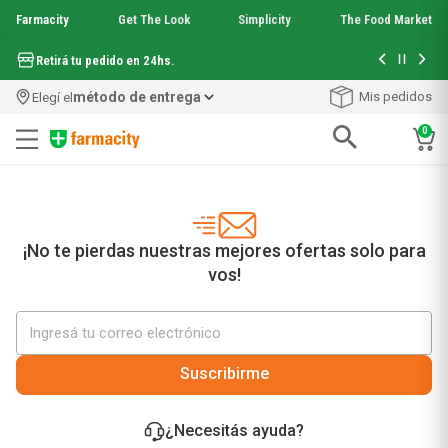
Farmacity
Get The Look
Simplicity
The Food Market
Hasta 6 cuo
Retirá tu pedido en 24hs.
método de entrega
Mis pedidos
Elegí el
0
Términos más buscados
1
.
aquafusion
2
.
garnier toque seco crema facial
3
.
mela b3
¡No te pierdas nuestras mejores ofertas solo para
4
.
mineral 89
vos!
5
.
anti acne
6
.
loreal paris
7
.
get the look
8
.
protector solar
Suscribirme
9
.
serum elvive
10
.
nyx
¿Necesitás ayuda?