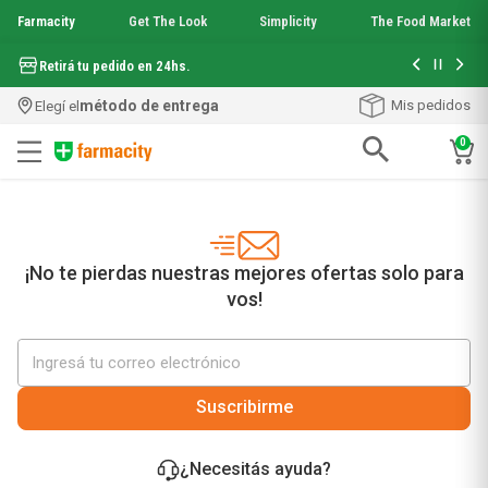
Farmacity
Get The Look
Simplicity
The Food Market
Hasta 6 cuo
Retirá tu pedido en 24hs.
método de entrega
Mis pedidos
Elegí el
0
Términos más buscados
1
.
aquafusion
2
.
garnier toque seco crema facial
3
.
mela b3
¡No te pierdas nuestras mejores ofertas solo para
4
.
mineral 89
vos!
5
.
anti acne
6
.
get the look
7
.
loreal paris
8
.
protector solar
Suscribirme
9
.
serum elvive
10
.
nyx
¿Necesitás ayuda?