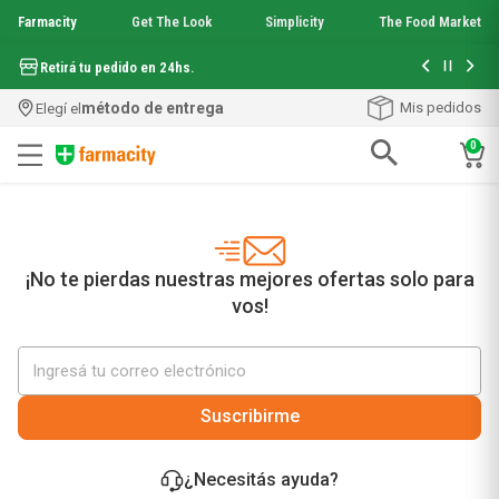
Farmacity
Get The Look
Simplicity
The Food Market
Hasta 6 cuo
Retirá tu pedido en 24hs.
método de entrega
Mis pedidos
Elegí el
0
Términos más buscados
1
.
aquafusion
2
.
garnier toque seco crema facial
3
.
mineral 89
¡No te pierdas nuestras mejores ofertas solo para
4
.
mela b3
vos!
5
.
anti acne
6
.
loreal paris
7
.
protector solar
8
.
nyx
Suscribirme
9
.
get the look
10
.
uv air
¿Necesitás ayuda?