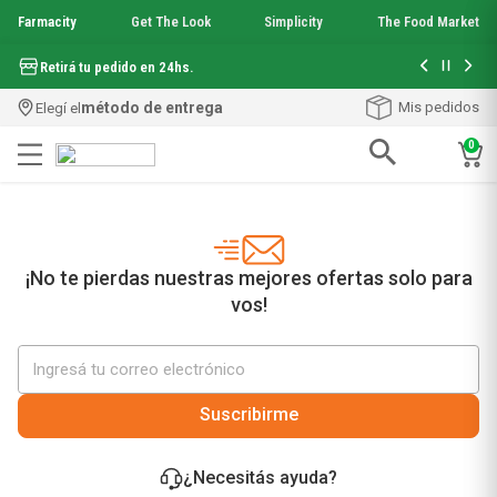
Farmacity
Get The Look
Simplicity
The Food Market
Hasta 6 cuo
Retirá tu pedido en 24hs.
método de entrega
Mis pedidos
Elegí el
0
Términos más buscados
1
.
aquafusion
2
.
garnier toque seco crema facial
3
.
mineral 89
¡No te pierdas nuestras mejores ofertas solo para
4
.
mela b3
vos!
5
.
anti acne
6
.
loreal paris
7
.
protector solar
8
.
get the look
Suscribirme
9
.
nyx
10
.
serum elvive
¿Necesitás ayuda?