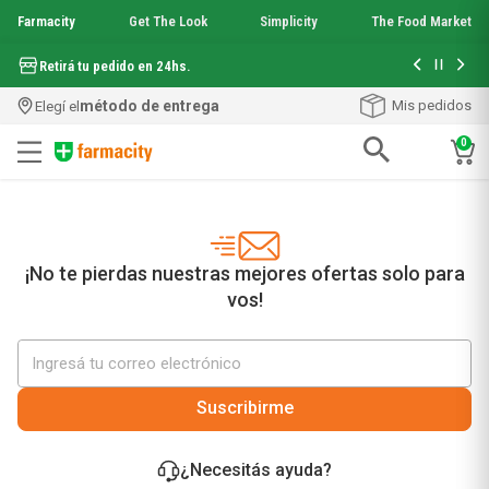
Farmacity
Get The Look
Simplicity
The Food Market
Hasta 6 cuo
Retirá tu pedido en 24hs.
método de entrega
Mis pedidos
Elegí el
0
Términos más buscados
1
.
aquafusion
2
.
garnier toque seco crema facial
3
.
mineral 89
¡No te pierdas nuestras mejores ofertas solo para
4
.
mela b3
vos!
5
.
anti acne
6
.
loreal paris
7
.
protector solar
8
.
get the look
Suscribirme
9
.
nyx
10
.
serum elvive
¿Necesitás ayuda?