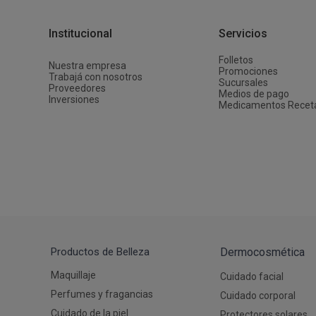
Depiladoras
Fragancias de Bebés y Niños
Estimuladores Sexuales
Coloraci
Segurida
Balanza
Accesori
Ver todos los productos
Ver tod
Almohadi
Deco Ho
Institucional
Servicios
Ver tod
Ver tod
Folletos
Nuestra empresa
Promociones
Trabajá con nosotros
Sucursales
Proveedores
Medios de pago
Inversiones
Medicamentos Recet
Productos de Belleza
Dermocosmética
Maquillaje
Cuidado facial
Perfumes y fragancias
Cuidado corporal
Cuidado de la piel
Protectores solares