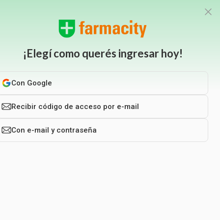
de $85.000 o más
¡Envío gratis!
Hasta 6 cuotas sin in
Elegí el
0
$
0
Ingresar
Favoritos
método de entrega
¡Elegí como querés ingresar hoy!
entos
Mis pedidos
Con Google
Solar
Accesorios de Belleza
Higiene Personal
Cuidado Materno
Nutrición Infantil
Librería
Recibir código de acceso por e-mail
Rostro
Accesorios de Pelo
Desodorantes
Protectores Mamarios
Leches y Fórmulas
Librería
a vos!
Cuerpo
Accesorios de Maquillaje
Protección Femenina
Cuidado de la Piel
Alimentos Infantiles
Libros
Con e-mail y contraseña
Autobronceante y Post Solar
Jabones y Ducha
Bebés y Niños
Afeitado y Depilación
me
Ver todos los productos
Novedades y Sorteos
Viral Beauty
NYX Professional