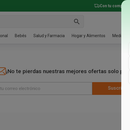
Con tu compra 
onal
Bebés
Salud y Farmacia
Hogar y Alimentos
Medicam
al
es y Fragancias
o Oral
s
ia
tación Saludable
Bajo Receta
Pelo
Cuidado de la Piel
Adultos
Lactancia
Nutricion y Deportes
Limpieza y Desinfección
antes
s
ntal
acido
 auxilios
Saludables
Shampoos y Acondicionadores
Cuidado Corporal
Pañales para Adultos
Mamaderas y Tetinas
Suplementos Dietarios
Cuidado De La Ropa
¡No te pierdas nuestras mejores ofertas solo par
 Dentales
Descartables
Bálsamos y Tratamientos
Cuidado Facial
Protección para Incontinencia
Esterilizadores
Suplementos Nutricionales
Desinfección
pica
 y Body Splash
es Bucales
sis
s
Protección Solar
Toallas Húmedas
Extractores de Leche
Suplementos Deportivos
Baño y Cocina
a
 Limpiadoras y Adhesivos
 de Agua
imentos
Protección y Recuperación
Insecticidas
Suscribir
os los productos
os los productos
os los productos
Ver todos los productos
Ver todos los productos
 Capilar
rios del Bebé
Moda
des y Sorteos
salud
y Deco
Papeles
 y Acondicionador
s
Pequeña Marroquinería
ón y Tratamiento
llagen Lifter
s
etros
ios de Baño
Textil
Pañuelos Descartables
o y Peinado
latos y Cubiertos
adores
os de Cocina
Papel Higiénico