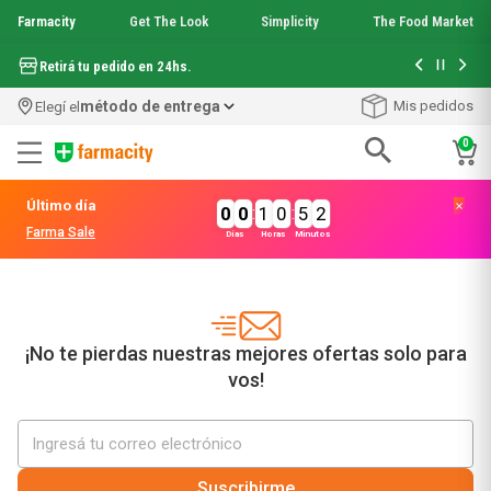
Farmacity
Get The Look
Simplicity
The Food Market
Hasta 6 cuo
Retirá tu pedido en 24hs.
método de entrega
Mis pedidos
Elegí el
0
Términos más buscados
Último día
0
0
:
1
0
:
5
2
1
.
aquafusion
Farma Sale
Días
Horas
Minutos
2
.
garnier toque seco crema facial
3
.
mela b3
4
.
mineral 89
5
.
anti acne
6
.
get the look
¡No te pierdas nuestras mejores ofertas solo para
7
.
loreal paris
vos!
8
.
protector solar
9
.
serum elvive
10
.
nyx
Suscribirme