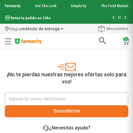
Farmacity
Get The Look
Simplicity
The Food Market
Hasta 6 cuo
Retirá tu pedido en 24hs.
método de entrega
Mis pedidos
Elegí el
0
Términos más buscados
1
.
aquafusion
2
.
garnier toque seco crema facial
3
.
mineral 89
¡No te pierdas nuestras mejores ofertas solo para
4
.
mela b3
vos!
5
.
anti acne
6
.
loreal paris
7
.
protector solar
8
.
get the look
Suscribirme
9
.
nyx
10
.
serum elvive
¿Necesitás ayuda?