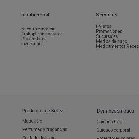
Depiladoras
Fragancias de Bebés y Niños
Estimuladores Sexuales
Coloraci
Segurida
Balanza
Accesori
Ver todos los productos
Ver tod
Almohadi
Deco Ho
Institucional
Servicios
Ver tod
Ver tod
Folletos
Nuestra empresa
Promociones
Trabajá con nosotros
Sucursales
Proveedores
Medios de pago
Inversiones
Medicamentos Recet
Productos de Belleza
Dermocosmética
Maquillaje
Cuidado facial
Perfumes y fragancias
Cuidado corporal
Cuidado de la piel
Protectores solares