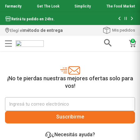
Farmacity
Get The Look
Simplicity
The Food Market
Hasta 6 cuo
Retirá tu pedido en 24hs.
método de entrega
Mis pedidos
Elegí el
0
Términos más buscados
1
.
aquafusion
2
.
garnier toque seco crema facial
3
.
mela b3
¡No te pierdas nuestras mejores ofertas solo para
4
.
mineral 89
vos!
5
.
anti acne
6
.
get the look
7
.
loreal paris
8
.
protector solar
Suscribirme
9
.
serum elvive
10
.
nyx
¿Necesitás ayuda?