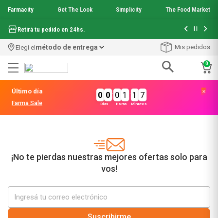
Farmacity
Get The Look
Simplicity
The Food Market
Hasta 6 cuo
Retirá tu pedido en 24hs.
método de entrega
Mis pedidos
Elegí el
0
Términos más buscados
Último día
0
0
:
0
1
:
1
7
1
.
aquafusion
Farma Sale
Días
Horas
Minutos
2
.
garnier toque seco crema facial
3
.
mela b3
4
.
mineral 89
5
.
anti acne
6
.
get the look
¡No te pierdas nuestras mejores ofertas solo para
7
.
loreal paris
vos!
8
.
protector solar
9
.
serum elvive
10
.
nyx
Suscribirme