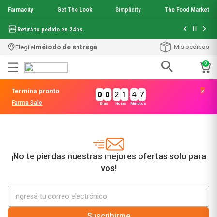
Farmacity
Get The Look
Simplicity
The Food Market
Hasta 6 cuo
Retirá tu pedido en 24hs.
método de entrega
Mis pedidos
Elegí el
0
Términos más buscados
Termina pronto
0
0
:
2
1
:
4
7
1
.
aquafusion
Farma Sale
Días
Horas
Minutos
2
.
garnier toque seco crema facial
3
.
mela b3
4
.
mineral 89
5
.
get the look
6
.
anti acne
¡No te pierdas nuestras mejores ofertas solo para
7
.
loreal paris
vos!
8
.
serum elvive
9
.
protector solar
10
.
nyx
Suscribirme