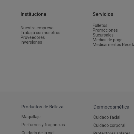
Depiladoras
Fragancias de Bebés y Niños
Estimuladores Sexuales
Coloraci
Segurida
Balanza
Accesori
Ver todos los productos
Ver tod
Almohadi
Deco Ho
Institucional
Servicios
Ver tod
Ver tod
Folletos
Nuestra empresa
Promociones
Trabajá con nosotros
Sucursales
Proveedores
Medios de pago
Inversiones
Medicamentos Recet
Productos de Belleza
Dermocosmética
Maquillaje
Cuidado facial
Perfumes y fragancias
Cuidado corporal
Cuidado de la piel
Protectores solares