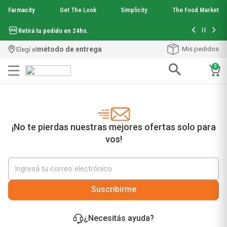
Farmacity
Get The Look
Simplicity
The Food Market
Hasta 6 cuo
Retirá tu pedido en 24hs.
método de entrega
Mis pedidos
Elegí el
0
Términos más buscados
1
.
aquafusion
2
.
garnier toque seco crema facial
3
.
mela b3
¡No te pierdas nuestras mejores ofertas solo para
4
.
mineral 89
vos!
5
.
anti acne
6
.
loreal paris
7
.
get the look
8
.
protector solar
Suscribirme
9
.
serum elvive
10
.
nyx
¿Necesitás ayuda?