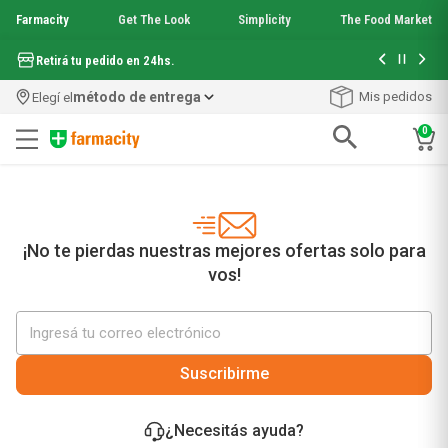
Farmacity
Get The Look
Simplicity
The Food Market
Hasta 6 cuo
Retirá tu pedido en 24hs.
método de entrega
Mis pedidos
Elegí el
0
Términos más buscados
1
.
aquafusion
2
.
garnier toque seco crema facial
3
.
mineral 89
¡No te pierdas nuestras mejores ofertas solo para
4
.
mela b3
vos!
5
.
anti acne
6
.
loreal paris
7
.
protector solar
8
.
get the look
Suscribirme
9
.
nyx
10
.
serum elvive
¿Necesitás ayuda?