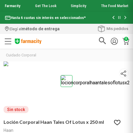
Farmacity
Get The Look
Simplicity
The Food Market
Con tu com
Hasta 6 cuotas sin interés en seleccionados*
¡Envío grati
método de entrega
Mis pedidos
Elegí el
0
Términos más buscados
Cuidado Corporal
1
.
aquafusion
2
.
garnier toque seco crema facial
3
.
mineral 89
4
.
mela b3
5
.
anti acne
6
.
loreal paris
7
.
protector solar
8
.
get the look
Sin stock
9
.
nyx
Loción Corporal Haan Tales Of Lotus x 250 ml
10
.
serum elvive
Haan