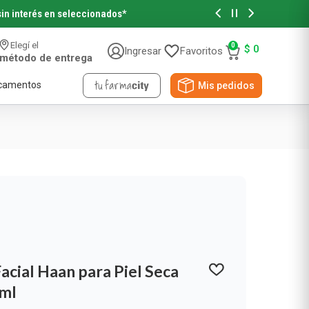
sin interés en seleccionados*
Retirá tu p
Elegí el
0
$
0
Ingresar
Favoritos
método de entrega
camentos
Mis pedidos
Accesorios de Belleza
Accesorios de Pelo
Accesorios de Maquillaje
Novedades y Sorteos
Papeles
Viral Beauty
acial Haan para Piel Seca
NYX Professional
Pañuelos Descartables
 ml
Papel Higiénico