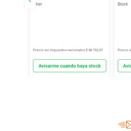
Pestañas
Cher
Bioré
s
$ 3394,21
Precio sin impuestos nacionales
$ 86.752,07
Precio 