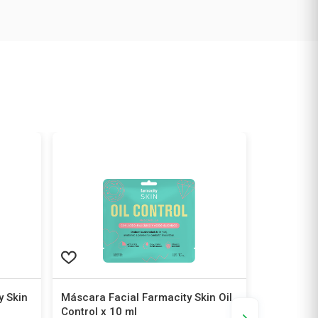
y Skin
Máscara Facial Farmacity Skin Oil
Loción Li
Control x 10 ml
Ayurvédic