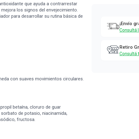
Limpiador
o antioxidante que ayuda a contrarrestar
Facial Haan
 mejora los signos del envejecimiento.
iador para desarrollar su rutina básica de
para Piel
¡Envío gr
Seca Refill 
Consultá 
200 ml
Haan
Retiro G
Consultá 
meda con suaves movimientos circulares.
propil betaína, cloruro de guar
, sorbato de potasio, niacinamida,
asódico, fructosa.