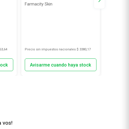
y Limón F
Farmacity Skin
Sri Sri Tatt
63,64
Precio sin impuestos nacionales
$ 3380,17
Precio sin i
a vos!