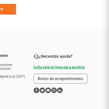
me
iente
¿Necesitás ayuda?
mociones
Sofía está en línea para asistirte
iciones
a
igital (Ley 2247)
Botón de arrepentimiento