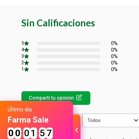
Sin Calificaciones
0%
0%
0%
0%
0%
Último día
Farma Sale
Más reciente
Todos
0
0
:
0
1
:
5
7