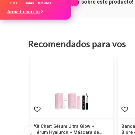
Días
Horas
Minutos
Arma tu carrito
Recomendados para vos
 Contorno
Kit Cher: Sérum Ultra Glow +
Banda
Sérum Hyaluron + Máscara de
Bioré 