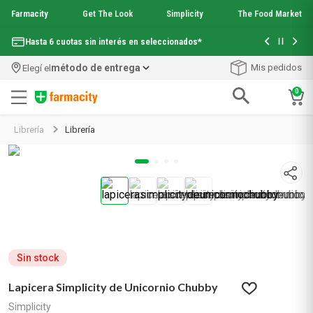
Farmacity
Get The Look
Simplicity
The Food Market
Con tu com
Hasta 6 cuotas sin interés en seleccionados*
¡Envío grati
método de entrega
Mis pedidos
Elegí el
0
Términos más buscados
Librería
Librería
1
.
aquafusion
2
.
garnier toque seco crema facial
3
.
mela b3
4
.
mineral 89
5
.
anti acne
6
.
loreal paris
7
.
get the look
8
.
protector solar
Sin stock
9
.
serum elvive
Lapicera Simplicity de Unicornio Chubby
10
.
nyx
Simplicity