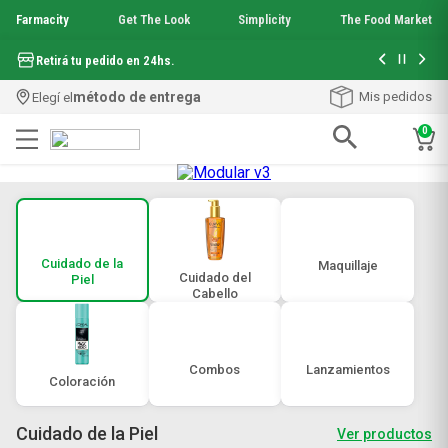
Farmacity
Get The Look
Simplicity
The Food Market
Hasta 6 cuo
Retirá tu pedido en 24hs.
método de entrega
Mis pedidos
Elegí el
0
Términos más buscados
1
.
aquafusion
2
.
garnier toque seco crema facial
3
.
mineral 89
Cuidado de la
Maquillaje
4
.
mela b3
Cuidado del
Piel
5
.
Cabello
anti acne
6
.
loreal paris
7
.
protector solar
8
.
nyx
Combos
Lanzamientos
Coloración
9
.
get the look
10
.
uv air
Cuidado de la Piel
Ver productos