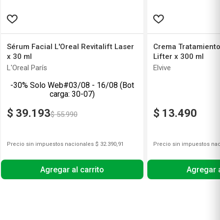
Sérum Facial L'Oreal Revitalift Laser
Crema Tratamiento 
x 30 ml
Lifter x 300 ml
L'Oreal París
Elvive
-30% Solo Web#03/08 - 16/08 (Bot
carga: 30-07)
$
39
.
193
$
13
.
490
$
55
.
990
Precio sin impuestos nacionales
$ 32.390,91
Precio sin impuestos na
Agregar al carrito
Agregar a