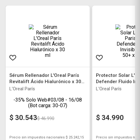
Sérum Rellenador L'Oreal París
Protector Solar L'O
Revitalift Ácido Hialurónico x 30
Defender Fluido Inv
ml
x 40 g
L'Oreal París
L'Oreal París
-35% Solo Web#03/08 - 16/08
(Bot carga: 30-07)
$
30
.
543
$
34
.
990
$
46
.
990
Precio sin impuestos nacionales
$ 25.242,15
Precio sin impuestos nac