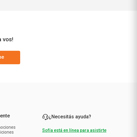
a vos!
me
iente
¿Necesitás ayuda?
mociones
Sofía está en línea para asistirte
iciones