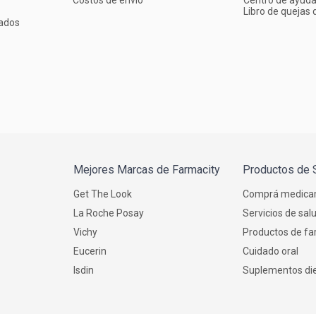
Costos de envío
Centro de ayud
Libro de quejas d
ados
Mejores Marcas de Farmacity
Productos de 
Get The Look
Comprá medica
La Roche Posay
Servicios de sal
Vichy
Productos de fa
Eucerin
Cuidado oral
Isdin
Suplementos die