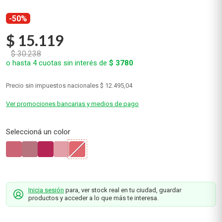
-50%
$
15
.
119
$
30
.
238
o hasta
4
cuotas sin interés de
$
3780
Precio sin impuestos nacionales
$ 12.495,04
Ver promociones bancarias y medios de pago
Inicia sesión
para, ver stock real en tu ciudad, guardar
productos y acceder a lo que más te interesa.