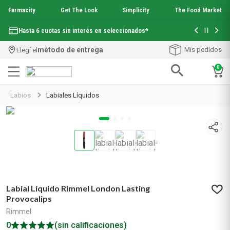
Farmacity
Get The Look
Simplicity
The Food Market
Con tu com
Hasta 6 cuotas sin interés en seleccionados*
¡Envío grati
método de entrega
Mis pedidos
Elegí el
0
Términos más buscados
Labios
Labiales Líquidos
1
.
aquafusion
2
.
garnier toque seco crema facial
3
.
mineral 89
4
.
mela b3
5
.
anti acne
6
.
loreal paris
7
.
protector solar
Labial Líquido Rimmel London Lasting
8
.
nyx
Provocalips
9
.
get the look
Rimmel
10
.
uv air
0
(sin calificaciones)