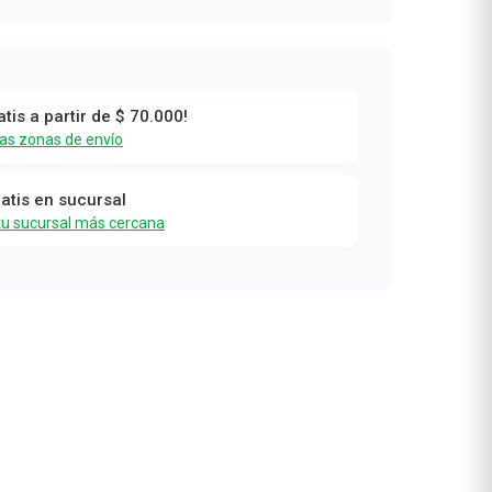
uo
atis a partir de $ 70.000!
0
las zonas de envío
ar
ratis en sucursal
tu sucursal más cercana
 x