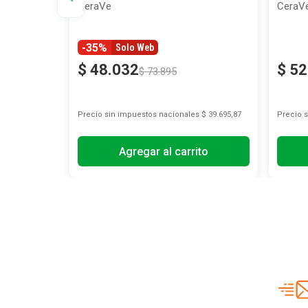
CeraVe
CeraV
-35%
Solo Web
$
48
.
032
$
52
$
73
.
895
s
$ 10.991,74
Precio sin impuestos nacionales
$ 39.695,87
Precio 
Agregar al carrito