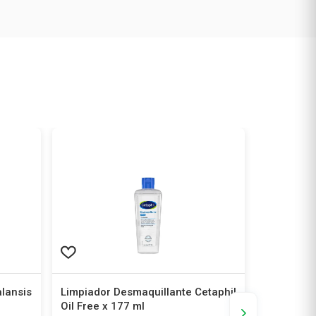
lansis
Limpiador Desmaquillante Cetaphil
Barra de 
Oil Free x 177 ml
Cetaphil x