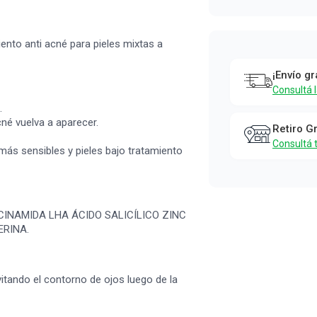
La Roche
Posay
ento anti acné para pieles mixtas a
Effaclar D
¡Envío gr
+ Crema x 4
Consultá 
ml + Effacl
.
cné vuelva a aparecer.
Gel
Retiro G
Consultá 
Purificante
más sensibles y pieles bajo tratamiento
400 ml
La Roche-Posay
ACINAMIDA LHA ÁCIDO SALICÍLICO ZINC
ERINA.
itando el contorno de ojos luego de la