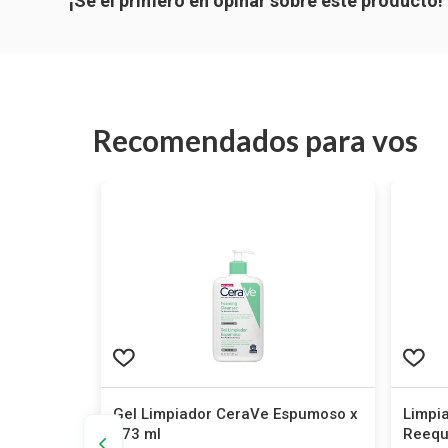
Recomendados para vos
leanance x
Gel Limpiador CeraVe Espumoso x
Limpi
473 ml
Reequi