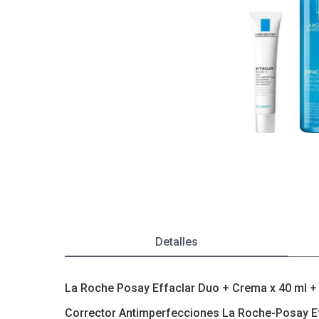
Depiladoras
Fragancias de Bebés y Niños
Estimuladores Sexuales
Coloraci
Segurida
Balanza
Accesori
Ver todos los productos
Ver tod
Almohadi
Deco Ho
Ver tod
Ver tod
Detalles
La Roche Posay Effaclar Duo + Crema x 40 ml + E
Corrector Antimperfecciones La Roche-Posay Ef