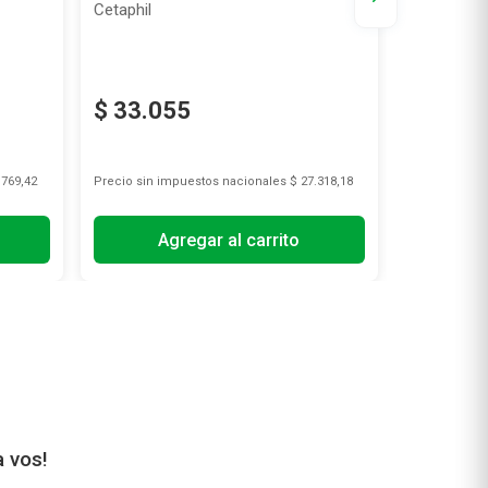
Cetaphil
Cetaphil
$
33
.
055
$
31
.
8
.769,42
Precio sin impuestos nacionales
$ 27.318,18
Precio sin i
Agregar al carrito
A
a vos!