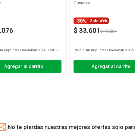
e
Caviahue
-30%
Solo Web
.
076
$
33
.
601
$
48
.
001
sin impuestos nacionales
$ 43.038,02
Precio sin impuestos nacionales
$ 27
Agregar al carrito
Agregar al carrito
¡No te pierdas nuestras mejores ofertas solo par