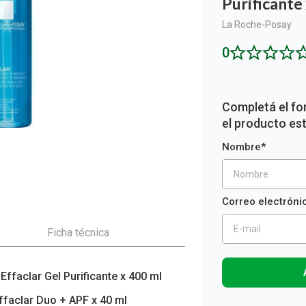
Purificante
ón y Oxidantes
d del Bebé
s
os del Hogar
Rollos De Cocina y Servilletas
os los productos
llas Térmicas
gar
Descartables
La Roche-Posay
os los productos
os los productos
0
Ficha técnica
ffaclar Gel Purificante x 400 ml
Sin stock
faclar Duo + APF x 40 ml