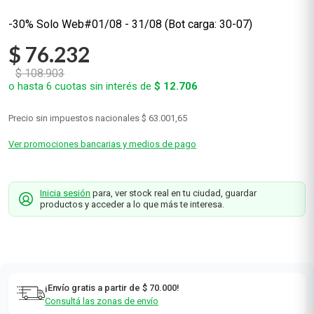
-30% Solo Web#01/08 - 31/08 (Bot carga: 30-07)
$
76
.
232
$
108
.
903
o hasta
6
cuotas sin interés de
$
12
.
706
Precio sin impuestos nacionales
$ 63.001,65
Ver promociones bancarias y medios de pago
Inicia sesión
para, ver stock real en tu ciudad, guardar
productos y acceder a lo que más te interesa.
¡Envío gratis a partir de $ 70.000!
Consultá las zonas de envío