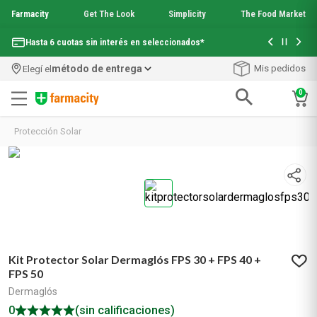
Farmacity
Get The Look
Simplicity
The Food Market
Con tu com
Hasta 6 cuotas sin interés en seleccionados*
¡Envío grati
método de entrega
Mis pedidos
Elegí el
0
Términos más buscados
Protección Solar
1
.
aquafusion
2
.
garnier toque seco crema facial
3
.
mineral 89
4
.
mela b3
5
.
anti acne
6
.
loreal paris
7
.
protector solar
Kit Protector Solar Dermaglós FPS 30 + FPS 40 +
8
.
get the look
FPS 50
9
.
nyx
Dermaglós
10
.
serum elvive
0
(sin calificaciones)