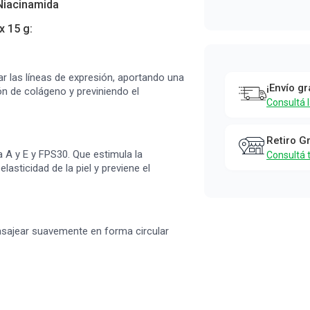
 Niacinamida
x 15 g:
ar las líneas de expresión, aportando una
¡Envío gr
ón de colágeno y previniendo el
Consultá 
Retiro G
a A y E y FPS30. Que estimula la
Consultá 
lasticidad de la piel y previene el
asajear suavemente en forma circular