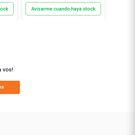
a vos!
me