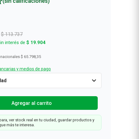
(sin calificaciones)
$
113
.
737
in interés de
$
19
.
904
 nacionales
$ 65.798,35
ncarias y medios de pago
Solo
-30%
Cantidad
1
$
79
.
616
$
113
.
737
Agregar al carrit
Web
n
Agregar al carrito
ara, ver stock real en tu ciudad, guardar productos y
a
que más te interesa.