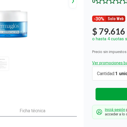
0
ón y Oxidantes
d del Bebé
s
os del Hogar
Rollos De Cocina y Servilletas
os los productos
llas Térmicas
gar
Descartables
os los productos
os los productos
-30%
Solo Web
$
79
.
616
o hasta
4
cuotas s
Precio sin impuestos
Ver promociones ba
Kit Facial
Cantidad
1
Dermaglós
Ultra
Hidratació
+ Sérum
Iniciá sesión
p
Niacinamid
Ficha técnica
acceder a lo 
Dermaglós