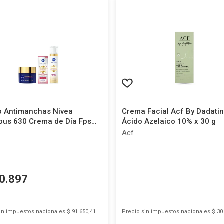
 Antimanchas Nivea
Crema Facial Acf By Dadati
ous 630 Crema de Día Fps
Ácido Azelaico 10% x 30 g
40 ml + Crema de Noche x 50
Acf
érum x 30 ml
0
.
897
sin impuestos nacionales
$ 91.650,41
Precio sin impuestos nacionales
$ 30