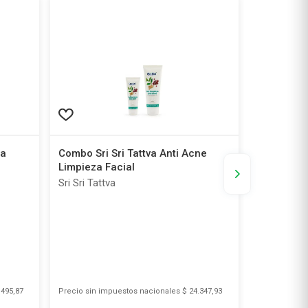
na
Combo Sri Sri Tattva Anti Acne
Recarga G
Limpieza Facial
Dadatina 
Sri Sri Tattva
Acf
.495,87
Precio sin impuestos nacionales
$ 24.347,93
Precio sin i