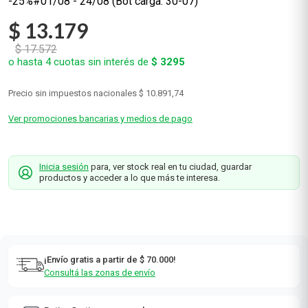
-25%#01/08 - 24/08 (Bot carga: 30-07)
$
13
.
179
$
17
.
572
o hasta
4
cuotas sin interés de
$
3295
Precio sin impuestos nacionales
$ 10.891,74
Ver promociones bancarias y medios de pago
Inicia sesión
para, ver stock real en tu ciudad, guardar
productos y acceder a lo que más te interesa.
¡Envío gratis a partir de $ 70.000!
Consultá las zonas de envío