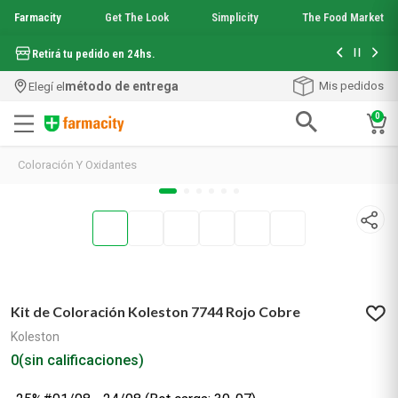
Farmacity
Get The Look
Simplicity
The Food Market
Hasta 6 cuo
Retirá tu pedido en 24hs.
método de entrega
Mis pedidos
Elegí el
0
Términos más buscados
Coloración Y Oxidantes
1
.
aquafusion
2
.
garnier toque seco crema facial
3
.
mineral 89
4
.
mela b3
5
.
anti acne
6
.
loreal paris
7
.
protector solar
Kit de Coloración Koleston 7744 Rojo Cobre
8
.
get the look
Koleston
9
.
nyx
0
(sin calificaciones)
10
.
serum elvive