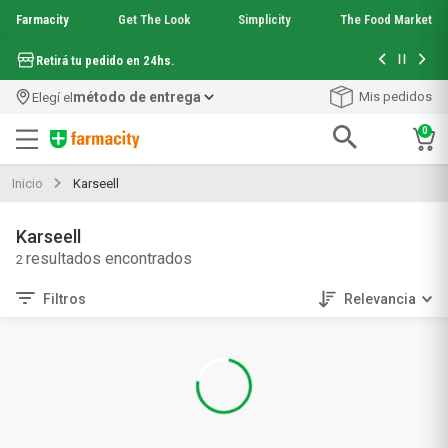
Farmacity
Get The Look
Simplicity
The Food Market
Hasta 6 cuo
Retirá tu pedido en 24hs.
método de entrega
Mis pedidos
Elegí el
0
Términos más buscados
Inicio
Karseell
1
.
aquafusion
2
.
garnier toque seco crema facial
Karseell
3
.
mela b3
2
4
.
mineral 89
5
.
anti acne
Filtros
Relevancia
6
.
loreal paris
7
.
get the look
8
.
protector solar
9
.
serum elvive
10
.
nyx