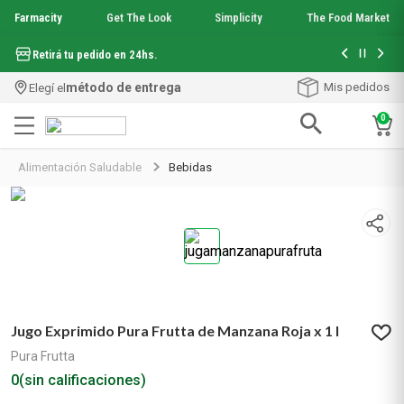
Farmacity
Get The Look
Simplicity
The Food Market
Hasta 6 cuo
Retirá tu pedido en 24hs.
método de entrega
Mis pedidos
Elegí el
0
Términos más buscados
Alimentación Saludable
Bebidas
1
.
aquafusion
2
.
garnier toque seco crema facial
3
.
mineral 89
4
.
mela b3
5
.
anti acne
6
.
loreal paris
7
.
protector solar
Jugo Exprimido Pura Frutta de Manzana Roja x 1 l
8
.
get the look
9
.
nyx
Pura Frutta
10
.
serum elvive
0
(sin calificaciones)