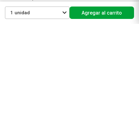
Cuidado capilar
1
Agregar al carrito
Electro belleza
Dermocosmética
Cuidado facial
Cuidado corporal
Protectores solares
Cuidado del pelo
Mejores Marcas de Farmacity
Get The Look
La Roche Posay
Vichy
Eucerin
Isdin
Productos de Salud y Farmacia
Comprá medicamentos
Servicios de salud