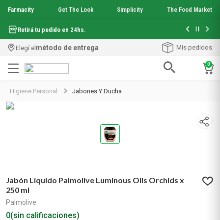
Farmacity
Get The Look
Simplicity
The Food Market
Hasta 6 cuo
Retirá tu pedido en 24hs.
método de entrega
Mis pedidos
Elegí el
0
Términos más buscados
Higiene Personal
Jabones Y Ducha
1
.
aquafusion
2
.
garnier toque seco crema facial
3
.
mela b3
4
.
mineral 89
5
.
anti acne
6
.
loreal paris
7
.
get the look
Jabón Líquido Palmolive Luminous Oils Orchids x
8
.
protector solar
250 ml
9
.
serum elvive
Palmolive
10
.
nyx
0
(sin calificaciones)