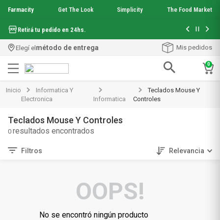
Farmacity
Get The Look
Simplicity
The Food Market
Hasta 6 cuo
Retirá tu pedido en 24hs.
método de entrega
Mis pedidos
Elegí el
0
Términos más buscados
Inicio
Informatica Y
Teclados Mouse Y
1
.
aquafusion
Electronica
Informatica
Controles
2
.
garnier toque seco crema facial
Teclados Mouse Y Controles
3
.
mela b3
0
4
.
mineral 89
5
.
anti acne
Filtros
Relevancia
6
.
loreal paris
7
.
get the look
8
.
protector solar
OOPS!
9
.
serum elvive
10
.
nyx
No se encontró ningún producto